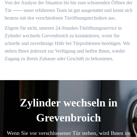
Von der Analyse der Situation bis hin zum schonenden Öffnen der
Tür ⸺ unser erfahrenes Team ist gut ausgestattet und kennt sich
bestens mit den verschiedenen Türöffnungstechniken aus.​
Zögern Sie nicht, unseren 24-Stunden-Türöffnungsservice in
Zylinder wechseln Grevenbroich zu kontaktieren, wenn Sie
schnelle und zuverlässige Hilfe bei Türproblemen benötigen.​ Wir
stehen Ihnen jederzeit zur Verfügung und helfen Ihnen, wieder
Zugang zu Ihrem Zuhause oder Geschäft zu bekommen.​
Zylinder wechseln in
Grevenbroich
Wenn Sie vor verschlossener Tür stehen, wird Ihnen im